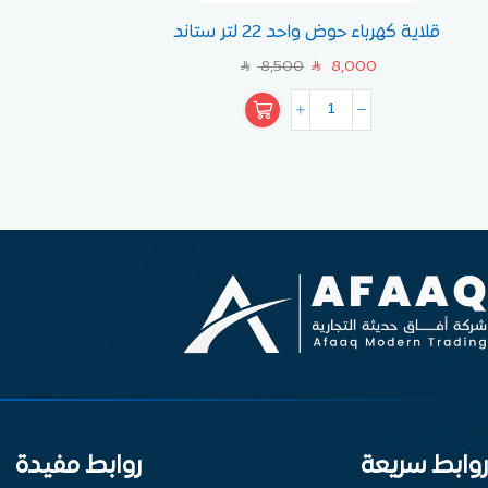
قلاية كهرباء حوض واحد 22 لتر ستاند
8,500
8,000
SAR
SAR
روابط سريعة
روابط مفيدة