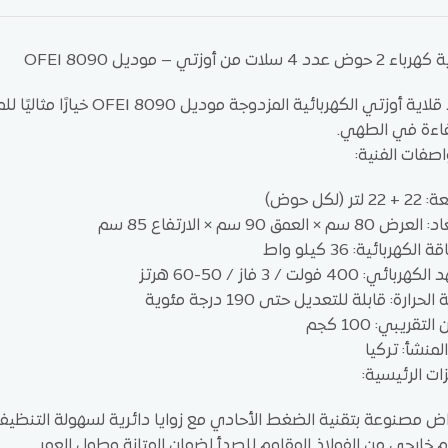
وض عدد 4 سلات من أوزتي – موديل OFEI 8090
تُعد قلاية أوزتي الكهربائ
اءة في الطهي.
اصفات الفنية:
 لتر (لكل حوض)
ض 80 سم × العمق 90 سم × الارتفاع 85 سم
 الكهربائية: 36 كيلو واط
ربائي: 400 فولت / 3 فاز / 50-60 هرتز
لحرارة: قابلة للتعديل حتى 190 درجة مئوية
التقريبي: 100 كجم
المنشأ: تركيا
زات الرئيسية:
ض مصنوعة بتقنية الضغط الأحادي مع زوايا دائرية لسهولة التنظيف
خارجي من الفولاذ المقاوم للصدأ لضمان المتانة وطول العمر.