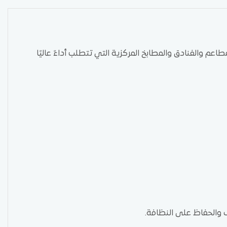
ية المزدوجة موديل OFEI 8090 خيارًا مثاليًا للمطاعم والفنادق والمطابخ المركزية التي تتطلب أداءً عاليًا
 والحفاظ على النظافة.