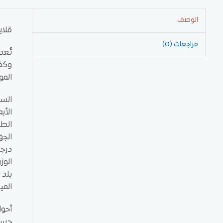
الوصف
قلاية كهرباء 2 ح
مراجعات (0)
وكف
المو
السعة: 22 + 22
الأبعاد: العر
الطاقة
الجهد الكه
درجة ا
الوزن 
بلد 
المي
أحوا
جسم 