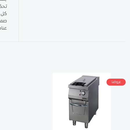
تحكم
كل ح
صمام
عناص
عروضنا