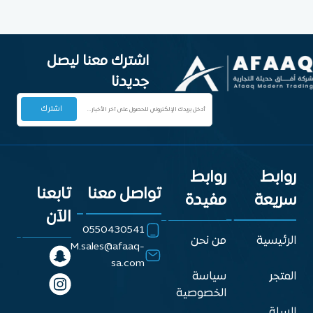
اشترك معنا ليصل
جديدنا
روابط
روابط
تواصل معنا
تابعنا
سريعة
مفيدة
الآن
0550430541
الرئيسية
من نحن
M.sales@afaaq-
sa.com
المتجر
سياسة
الخصوصية
السلة