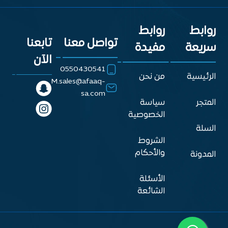
روابط
روابط
تواصل معنا
تابعنا
سريعة
مفيدة
الآن
0550430541
الرئيسية
من نحن
M.sales@afaaq-
sa.com
المتجر
سياسة
الخصوصية
السلة
الشروط
والأحكام
المدونة
الأسئلة
الشائعة