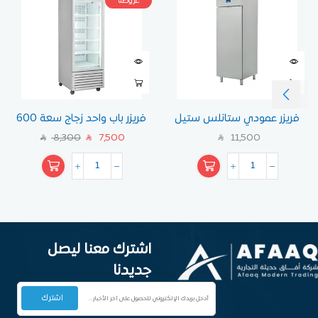
عروضنا
فريزر عمودي ستانلس ستيل
فريزر باب واحد زجاج سعة 600
صماعة تركيا اوزتي
لتر
8,300
7,500
11,500
SAR
SAR
SAR
اشترك معنا ليصل
جديدنا