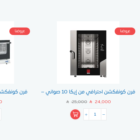
عروضنا
عروضنا
فرن كونفكشن احترافي من إيكا 10 صواني –
موديل MKF1064BM
صوا
0
25,000
24,000
SAR
SAR