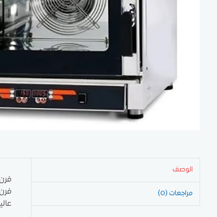
الوصف
فرن ك
فرن 
مراجعات (0)
عالي