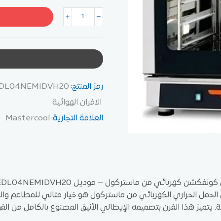
رمز المنتج:
DL04NEMIDVH20
الافران الهوائية
العلامة التجارية:
Mastercool
ونفكشن كهربائي من ماستركول – موديل FEDL04NEMIDVH20
الحمل الحراري الكهربائي من ماستركول هو خيار مثالي للمطاعم وال
ة. يتميز هذا الفرن بتصميمه الإيطالي الأنيق المصنوع بالكامل من ال