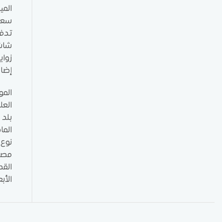
المي
سعة 4 صواني GN 1/1 او 60X40 سم : يتيح لك 
تدفق
شاشة
زواي
إضاء
المو
العل
بلد 
الما
نوع 
مصدر
القدرة
الأبعا