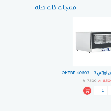
منتجات ذات صله
فرن كونفكشن أوزتي OKFBE 40603 – 3
ني 40×60 سم
7,500
6,50
SAR
SAR