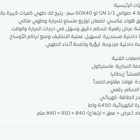
زات الرئيسية:
طهي كميات كبيرة بكفاءة.
 هواء عكسي: لضمان توزيع متساوٍ للحرارة وطهي مثالي.
 عرض رقمية: لتحكم دقيق وسهل في درجات الحرارة والوقت.
ا داخلية مستديرة: لتسهيل عملية التنظيف ومنع تراكم الأوساخ.
ة داخلية مزدوجة: لرؤية واضحة أثناء الطهي.
اصفات الفنية:
امة التجارية: ماستركول
المنشأ: إيطاليا
دة: فولاذ مقاوم للصدأ
التحكم: رقمي
 الطاقة: كهربائي
 الكهربائية: 6450 واط
د (عرض × عمق × ارتفاع): 840 × 910 × 840 ملم