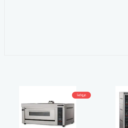
عروضنا