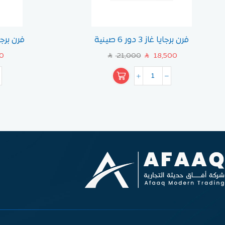
فرن برجايا غاز 3 دور 6 صينية
فرن برجايا 1 دور 1 صين
0
21,000
18,500
SAR
SAR