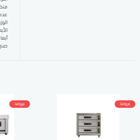
منظم ا
عدد صو
الوزن
الأبعا
أبعاد الج
صنع:
عروضنا
عروضنا