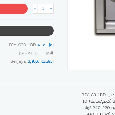
رمز المنتج:
BJY-G30-1BD
الافران الحراريه - بيتزا
العلامة التجارية:
Berjaya
 BJY-G3-1BD
(كجم/ساعة): 10
240 فولت
 (هرتز): 50/60