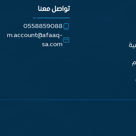
تواصل معنا
0558859088
m.account@afaaq-
sa.com
ية
م