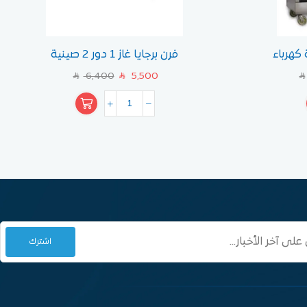
فرن برجايا غاز 1 دور 2 صينية
6,400
5,500
SAR
SAR
SAR