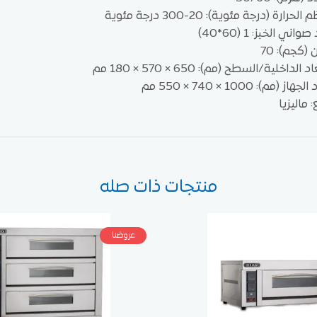
لحرارة (درجة مئوية): 20-300 درجة مئوية
اني الخبز: 1 (60*40)
 (كجم): 70
د الداخلية/السطح (مم): 650 × 570 × 180 مم
هاز (مم): 1000 × 740 × 550 مم
 ماليزيا
منتجات ذات صله
عروضنا