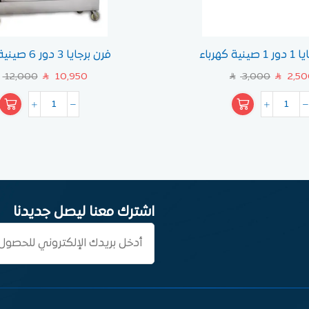
ية كهرباء
فرن برجايا 3 دور 6 صينية كهرباء
12,000
10,950
3,000
2,50
SAR
SAR
SAR
اشترك معنا ليصل جديدنا