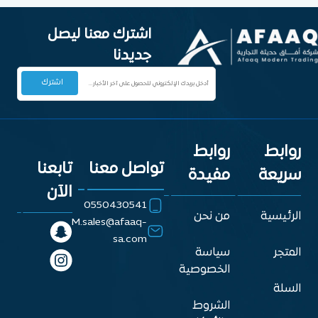
اشترك معنا ليصل
جديدنا
روابط
روابط
تواصل معنا
تابعنا
سريعة
مفيدة
الآن
0550430541
الرئيسية
من نحن
M.sales@afaaq-
sa.com
المتجر
سياسة
الخصوصية
السلة
الشروط