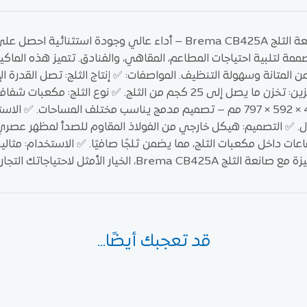
ممة لتلبية احتياجات المطاعم، المقاهي، والفنادق. تتميز هذه الماكي
497 × 592 × 797 مم – تصميم مدمج يناسب مختلف المساحات. ✅
اعات داخل مكعبات الثلج، مما يضمن ثلجًا صافيًا. ✅ الاستخدام: مثالي
انعة الثلج Brema CB425A، الخيار الأمثل لاحتياجاتك التجارية
قد تعجبك أيضًا...