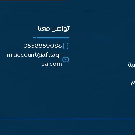
تواصل معنا
0558859088
m.account@afaaq-
sa.com
ية
م