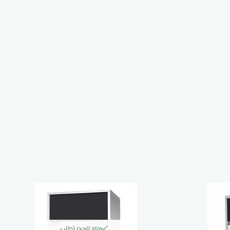
متاح للحجز (طلب