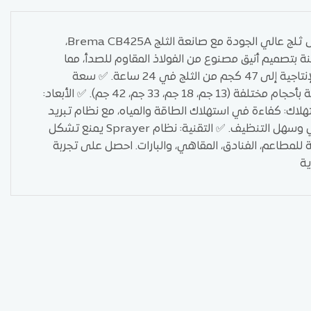
صانعة الثلج Brema CB425A – أداء عالي وجودة استثنائية احصل على ثلج عالي الجودة مع صانعة الثلج Brema CB425A،
نة بتصميم أنيق مصنوع من الفولاذ المقاوم للصدأ، مما
يضمن المتانة وسهولة التنظيف. المواصفات: ✅ إنتاج الثلج: تصل القدرة الإنتاجية إلى 47 كجم من الثلج في 24 ساعة. ✅ سعة
التخزين: تخزن ما يصل إلى 25 كجم من الثلج. ✅ نوع الثلج: مكعبات شفافة بأحجام مختلفة (13 جم، 18 جم، 33 جم، 42 جم). ✅ الأبعاد:
 الاستهلاك: كفاءة في استهلاك الطاقة والمياه، مع نظام تبريد
فعال. ✅ التصميم: هيكل خارجي من الفولاذ المقاوم للصدأ لمظهر عصري وسهل التنظيف. ✅ التقنية: نظام Sprayer يمنع تشكل
ة للمطاعم، الفنادق، المقاهي، والبارات. احصل على تجربة