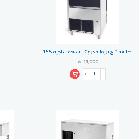
صانعة ثلج بريما مجروش بسعة انتاجية 155
كيلو
15,000
SAR