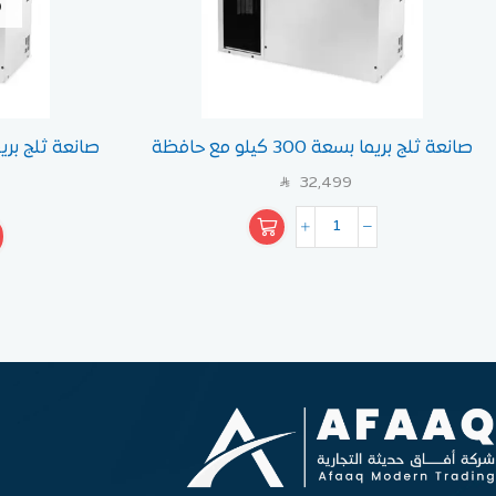
صانعة ثلج بريما بسعة 300 كيلو مع حافظة
ثلج 350 كيلو
32,499
SAR