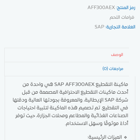
رمز المنتج:
AFF300AEX
فرامات اللحم
العلامة التجارية:
SAP
الوصف
مراجعات (0)
ماكينة التقطيع SAP AFF300AEX هي واحدة من
أحدث ماكينات التقطيع الاحترافية المصممة من قبل
شركة SAP الإيطالية، والمعروفة بجودتها العالية ودقتها
في التقطيع. تم تصميم هذه الماكينة لتلبية احتياجات
الصناعات الغذائية والمطاعم ومحلات الجزارة، حيث توفر
أداءً موثوقًا وسهل الاستخدام.
🔹 الميزات الرئيسية: