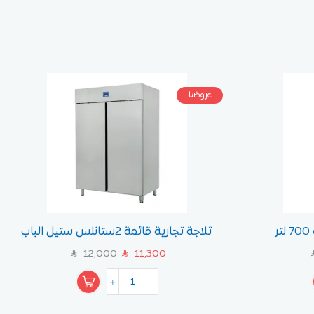
عروضنا
ر
ثلاجة تجارية قائمة 2ستانلس ستيل الباب
أوزتي
12,000
11,300
SAR
SAR
S