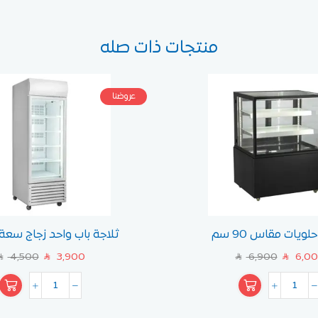
منتجات ذات صله
عروضنا
لويات مقاس 90 سم
ثلاجة باب واحد زجاج سعة 700 لت
4,500
3,900
6,900
6,0
AR
SAR
SAR
SAR