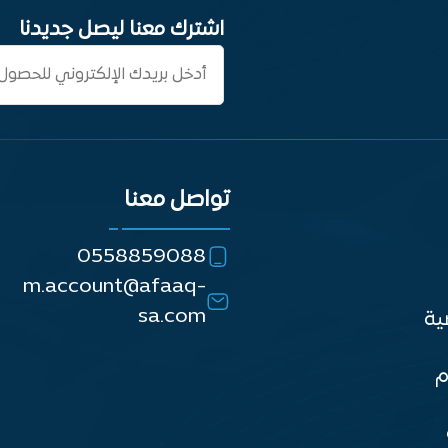
اشترك معنا ليصل جديدنا
تواصل معنا
0558859088
m.account@afaaq-
sa.com
ية
م