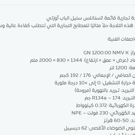
ارية قائمة 2ستانلس ستيل الباب أوزتي
 هذه الثلاجة حلاً مثاليًا للمطابخ التجارية التي تتطلب كفاءة عالية 
اصفات الفنية:
GN 1200.00 
 (عرض × عمق × ارتفاع): 1344 × 830 × 2000 ملم
120 لتر
الصافي / الإجمالي: 176 / 192 كجم
ارة التشغيل: 0 إلى +10 درجة مئوية
التبريد: تبريد بالتهوية (مروحة)
د: R134a – 174 جم
الكهربائية: 0.372 كيلوواط
لكهربائي: 230 فولت – NPE
-60 هرتز
 الضوضاء الأقصى: 62 ديسيبل