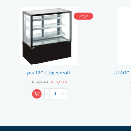
عروضنا
ثلاجة حلويات 120 سم
7,900
6,990
SAR
SAR
S