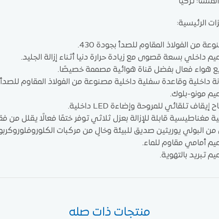
المنشأ: تركيا
زات الرئيسية:
عة من الفولاذ المقاوم للصدأ بجودة 430.
م داخلي بسعة قصوى مع زيادة حرارة دنيا أثناء إزالة الجليد.
ع هواء فعال بفضل قناة هوائية مصممة خصيصًا.
ة داخلية وقاعدة سفلية داخلية مصنوعة من الفولاذ المقاوم للصدأ م
م مونو-بلوك.
 إيقاف تلقائي للمروحة وإضاءة LED داخلية.
 مغناطيسية قابلة للإزالة بعزل ثلاثي توفر ختمًا فعالًا يقلل من فقد
ن البولي يوريثين صديق للبيئة وخالٍ من مركبات الكلوروفلوروكربون بكثافة 40-42 كجم/م³ لاستهلاك 
م أمامي مقاوم للماء.
م تبريد بالتهوية.
منتجات ذات صله