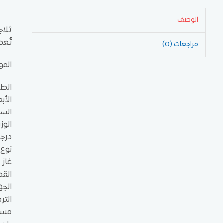
الوصف
ثلاجة تج
تُعد
مراجعات (0)
المو
الطراز: NMV K
الأبعاد
السعة: 0
الوزن 
درجة حر
نوع 
غاز التبري
القدرة 
الجهد ا
التردد: 50
مستوى