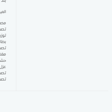
بلد 
المي
مصنو
تصمي
توزي
بطان
تصمي
مفتاح
حشية
عزل م
تصمي
تصمي