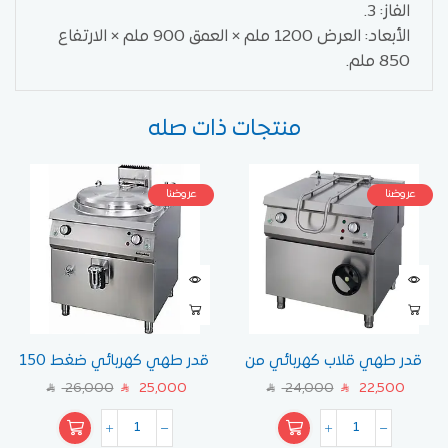
الفاز: 3.
الأبعاد: العرض 1200 ملم × العمق 900 ملم × الارتفاع
850 ملم.
منتجات ذات صله
عروضنا
عروضنا
قدر طهي قلاب كهربائي من
قدر طهي كهربائي ضغط 150
أوزتي – سعة 100 لتر (موديل
لتر من OZTI
26,000
25,000
24,000
22,500
SAR
SAR
SAR
SAR
7867.N1.10908.05)