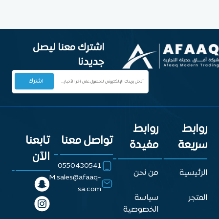
اشترك معنا ليصل
جديدنا
روابط
روابط
تواصل معنا
تابعنا
سريعة
مفيدة
الآن
0550430541
الرئيسية
من نحن
M.sales@afaaq-
sa.com
المتجر
سياسة
الخصوصية