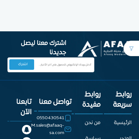
اشترك معنا ليصل
جديدنا
روابط
روابط
تواصل معنا
تابعنا
سريعة
مفيدة
الآن
0550430541
الرئيسية
من نحن
M.sales@afaaq-
sa.com
المتجر
سياسة